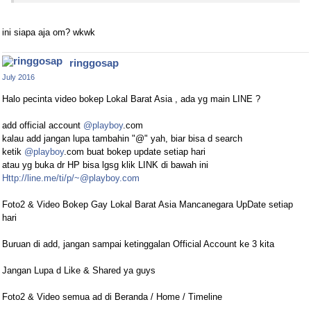
ini siapa aja om? wkwk
ringgosap
July 2016
Halo pecinta video bokep Lokal Barat Asia , ada yg main LINE ?
add official account
@playboy
.com
kalau add jangan lupa tambahin "@" yah, biar bisa d search
ketik
@playboy
.com buat bokep update setiap hari
atau yg buka dr HP bisa lgsg klik LINK di bawah ini
Http://line.me/ti/p/~@playboy.com
Foto2 & Video Bokep Gay Lokal Barat Asia Mancanegara UpDate setiap
hari
Buruan di add, jangan sampai ketinggalan Official Account ke 3 kita
Jangan Lupa d Like & Shared ya guys
Foto2 & Video semua ad di Beranda / Home / Timeline