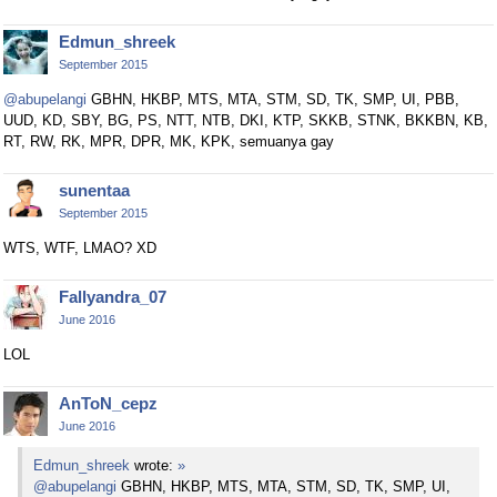
Edmun_shreek
September 2015
@abupelangi
GBHN, HKBP, MTS, MTA, STM, SD, TK, SMP, UI, PBB,
UUD, KD, SBY, BG, PS, NTT, NTB, DKI, KTP, SKKB, STNK, BKKBN, KB,
RT, RW, RK, MPR, DPR, MK, KPK, semuanya gay
sunentaa
September 2015
WTS, WTF, LMAO? XD
Fallyandra_07
June 2016
LOL
AnToN_cepz
June 2016
Edmun_shreek
wrote:
»
@abupelangi
GBHN, HKBP, MTS, MTA, STM, SD, TK, SMP, UI,