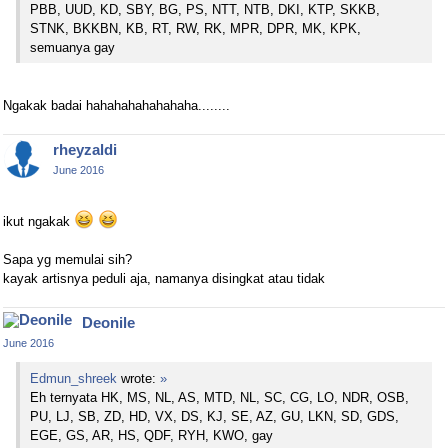
PBB, UUD, KD, SBY, BG, PS, NTT, NTB, DKI, KTP, SKKB,
STNK, BKKBN, KB, RT, RW, RK, MPR, DPR, MK, KPK,
semuanya gay
Ngakak badai hahahahahahahaha........
rheyzaldi
June 2016
ikut ngakak
Sapa yg memulai sih?
kayak artisnya peduli aja, namanya disingkat atau tidak
Deonile
June 2016
Edmun_shreek
wrote:
»
Eh ternyata HK, MS, NL, AS, MTD, NL, SC, CG, LO, NDR, OSB,
PU, LJ, SB, ZD, HD, VX, DS, KJ, SE, AZ, GU, LKN, SD, GDS,
EGE, GS, AR, HS, QDF, RYH, KWO, gay