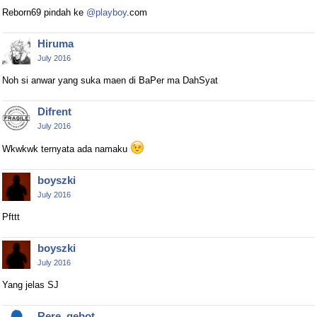
Reborn69 pindah ke
@playboy
.com
Hiruma
July 2016
Noh si anwar yang suka maen di BaPer ma DahSyat
Difrent
July 2016
Wkwkwk ternyata ada namaku
boyszki
July 2016
Pfttt
boyszki
July 2016
Yang jelas SJ
Rere_gebot