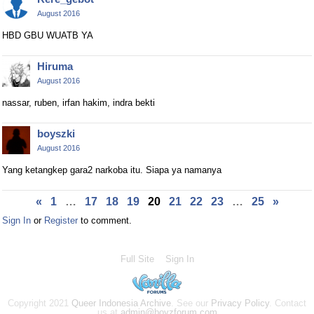
August 2016
HBD GBU WUATB YA
Hiruma
August 2016
nassar, ruben, irfan hakim, indra bekti
boyszki
August 2016
Yang ketangkep gara2 narkoba itu. Siapa ya namanya
«
1
…
17
18
19
20
21
22
23
…
25
»
Sign In
or
Register
to comment.
Full Site
Sign In
Copyright 2021
Queer Indonesia Archive
. See our
Privacy Policy
. Contact
us at
admin@boyzforum.com