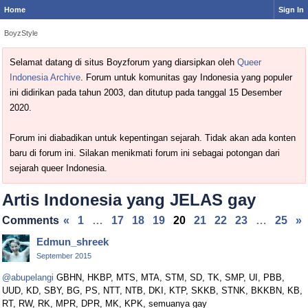
Home
Sign In
BoyzStyle
Selamat datang di situs Boyzforum yang diarsipkan oleh
Queer
Indonesia Archive
. Forum untuk komunitas gay Indonesia yang populer
ini didirikan pada tahun 2003, dan ditutup pada tanggal 15 Desember
2020.
Forum ini diabadikan untuk kepentingan sejarah. Tidak akan ada konten
baru di forum ini. Silakan menikmati forum ini sebagai potongan dari
sejarah queer Indonesia.
Artis Indonesia yang JELAS gay
Comments
«
1
…
17
18
19
20
21
22
23
…
25
»
Edmun_shreek
September 2015
@abupelangi
GBHN, HKBP, MTS, MTA, STM, SD, TK, SMP, UI, PBB,
UUD, KD, SBY, BG, PS, NTT, NTB, DKI, KTP, SKKB, STNK, BKKBN, KB,
RT, RW, RK, MPR, DPR, MK, KPK, semuanya gay