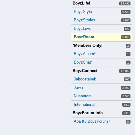
BoyzLife!
24.4K
BoyzStyle
5.5K
BoyzStories
1.9K
BoyzLove
5K
BoyzRoom
5.9K
*Members Only!
2
BoyzAlbum*
1
BoyzChat*
1
BoyzConnect!
12.8K
Jabodetabek
6K
Jawa
3.9K
Nusantara
2.5K
International
451
BoyzForum Info
291
Apa Itu BoyzForum?
8