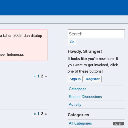
a tahun 2003, dan ditutup
Howdy, Stranger!
ueer Indonesia.
It looks like you're new here. If
you want to get involved, click
one of these buttons!
«
1
2
»
Sign In
Register
Quick
Categories
Links
Recent Discussions
Activity
«
1
2
»
Categories
All Categories
31.1K