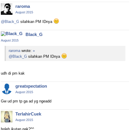
raroma
August 2015
@Black_G
silahkan PM IDnya
Black_G
August 2015
raroma
wrote:
»
@Black_G
silahkan PM IDnya
udh di pm kak
greatxpectation
August 2015
Gw ud pm tp ga ad yg ngeadd
TerlahirCuek
August 2015
boleh ikutan gak?^^