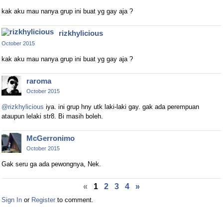
kak aku mau nanya grup ini buat yg gay aja ?
rizkhylicious
October 2015
kak aku mau nanya grup ini buat yg gay aja ?
raroma
October 2015
@rizkhylicious
iya. ini grup hny utk laki-laki gay. gak ada perempuan
ataupun lelaki str8. Bi masih boleh.
McGerronimo
October 2015
Gak seru ga ada pewongnya, Nek.
«
1
2
3
4
»
Sign In
or
Register
to comment.