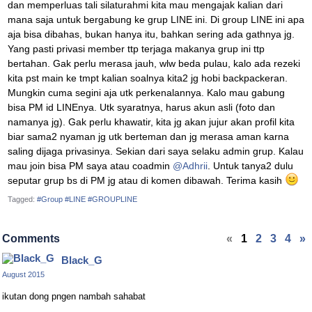
dan memperluas tali silaturahmi kita mau mengajak kalian dari
mana saja untuk bergabung ke grup LINE ini. Di group LINE ini apa
aja bisa dibahas, bukan hanya itu, bahkan sering ada gathnya jg.
Yang pasti privasi member ttp terjaga makanya grup ini ttp
bertahan. Gak perlu merasa jauh, wlw beda pulau, kalo ada rezeki
kita pst main ke tmpt kalian soalnya kita2 jg hobi backpackeran.
Mungkin cuma segini aja utk perkenalannya. Kalo mau gabung
bisa PM id LINEnya. Utk syaratnya, harus akun asli (foto dan
namanya jg). Gak perlu khawatir, kita jg akan jujur akan profil kita
biar sama2 nyaman jg utk berteman dan jg merasa aman karna
saling dijaga privasinya. Sekian dari saya selaku admin grup. Kalau
mau join bisa PM saya atau coadmin
@Adhrii
. Untuk tanya2 dulu
seputar grup bs di PM jg atau di komen dibawah. Terima kasih
Tagged:
#Group #LINE #GROUPLINE
Comments
«
1
2
3
4
»
Black_G
August 2015
ikutan dong pngen nambah sahabat