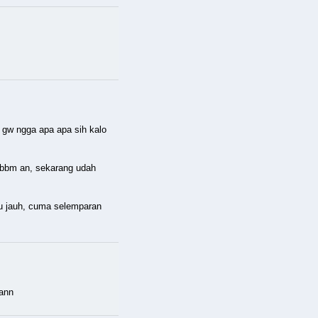
 gw ngga apa apa sih kalo
 bbm an, sekarang udah
tu jauh, cuma selemparan
aann