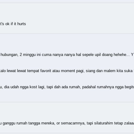
s ok if it hurts
hubungan, 2 minggu ini cuma nanya nanya hal sepele upil doang hehehe... Y
lo lewat lewat tempat favorit atau moment pagi, siang dan malem kita suka
u, dia udah ngga kost lagi, tapi dah ada rumah, padahal rumahnya ngga begi
u ganggu rumah tangga mereka, or semacamnya, tapi silaturahim tetap zala