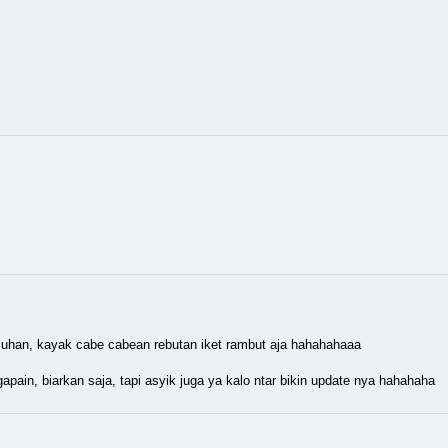
usuhan, kayak cabe cabean rebutan iket rambut aja hahahahaaa
apain, biarkan saja, tapi asyik juga ya kalo ntar bikin update nya hahahaha