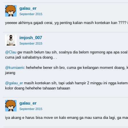
galau_er
September 2015
yeeeee akhirnya gajadi cerai, yg penting kalian masih kontekan kan ???? it'
imjosh_007
September 2015
@Clau
gw masih belum tau sih, soalnya dia belom ngomong apa apa soal 
cuma jadi sahabatnya doang.. .
@kurniaeric
hehehehe bener sih bro, cuma gw keilangan moment doang, ka
jarang
@galau_er
masih kontekan sih, tapi udah hampir 2 minggu ini ngga ketem
kolor doang hehehehe tahaaan tahaaan
galau_er
September 2015
iya akang e harus bisa move on kalo emang ga mau sama dia lagi, ga ma