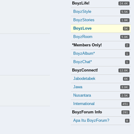
BoyzLife!
24.4K
BoyzStyle
5.5K
BoyzStories
1.9K
BoyzLove
5K
BoyzRoom
5.9K
*Members Only!
2
BoyzAlbum*
1
BoyzChat*
1
BoyzConnect!
12.8K
Jabodetabek
6K
Jawa
3.9K
Nusantara
2.5K
International
451
BoyzForum Info
291
Apa Itu BoyzForum?
8