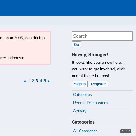
a tahun 2003, dan ditutup
Howdy, Stranger!
ueer Indonesia.
It looks like you're new here. If
you want to get involved, click
one of these buttons!
«
1
2
3
4
5
»
Sign In
Register
Quick
Categories
Links
Recent Discussions
Activity
Categories
All Categories
31.1K