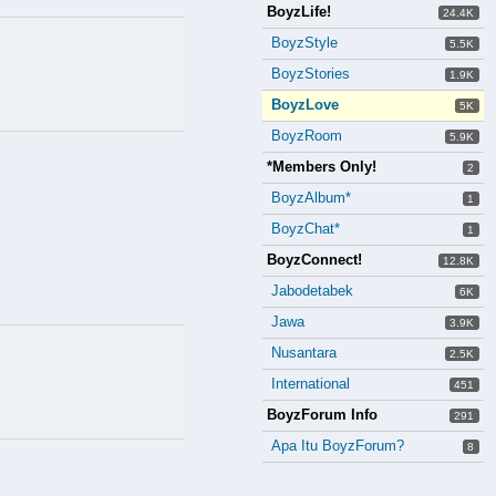
BoyzLife!
24.4K
BoyzStyle
5.5K
BoyzStories
1.9K
BoyzLove
5K
BoyzRoom
5.9K
*Members Only!
2
BoyzAlbum*
1
BoyzChat*
1
BoyzConnect!
12.8K
Jabodetabek
6K
Jawa
3.9K
Nusantara
2.5K
International
451
BoyzForum Info
291
Apa Itu BoyzForum?
8