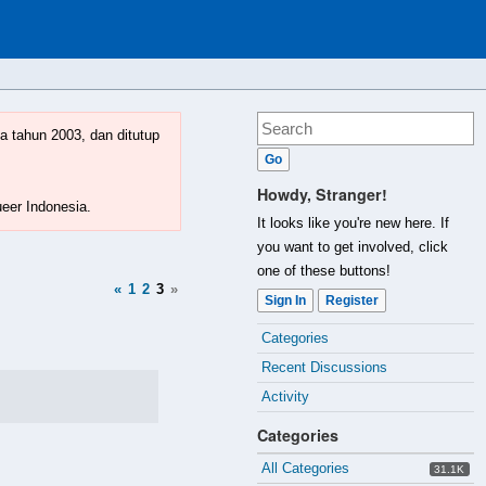
a tahun 2003, dan ditutup
Howdy, Stranger!
ueer Indonesia.
It looks like you're new here. If
you want to get involved, click
one of these buttons!
«
1
2
3
»
Sign In
Register
Quick
Categories
Links
Recent Discussions
Activity
Categories
All Categories
31.1K