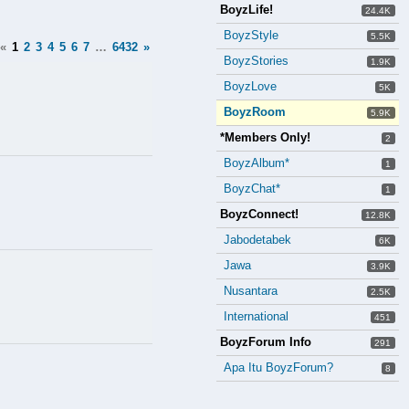
BoyzLife!
24.4K
BoyzStyle
5.5K
«
1
2
3
4
5
6
7
…
6432
»
BoyzStories
1.9K
BoyzLove
5K
BoyzRoom
5.9K
*Members Only!
2
BoyzAlbum*
1
BoyzChat*
1
BoyzConnect!
12.8K
Jabodetabek
6K
Jawa
3.9K
Nusantara
2.5K
International
451
BoyzForum Info
291
Apa Itu BoyzForum?
8