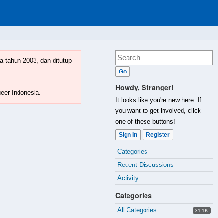
a tahun 2003, dan ditutup
Howdy, Stranger!
ueer Indonesia.
It looks like you're new here. If
you want to get involved, click
one of these buttons!
Sign In
Register
Quick
Categories
Links
Recent Discussions
Activity
Categories
All Categories
31.1K