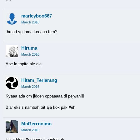
marleyboo667
March 2016
thread yg lama kenapa tem?
Hiruma
March 2016
Ape lo topita ale ale
Hitam_Terlarang
March 2016
Kyaaa ada om jidden oppaaaaa di pejwan!!!
Biar eksis nambah trit aja kok pak #eh
McGerronimo
March 2016
Hai jidden, #genggeusin jiden ah.