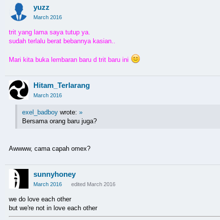
yuzz
March 2016
trit yang lama saya tutup ya.
sudah terlalu berat bebannya kasian..
Mari kita buka lembaran baru d trit baru ini
Hitam_Terlarang
March 2016
exel_badboy
wrote:
»
Bersama orang baru juga?
Awwww, cama capah omex?
sunnyhoney
March 2016
edited March 2016
we do love each other
but we're not in love each other