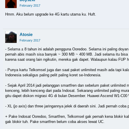
February 2017
Hmm. Aku belum upgrade ke 4G kartu utama ku. Huft.
Atosie
February 2017
- Selama ± 8 tahun ini adalah pengguna Ooredoo. Selama ini paling doya
pernah abis masih sisa banyak ~ 300 MB ~ 400 MB. Jadi selama itu bisa 
karena saat orang lain ngikutin, mereka gak dapet. Walaupun kalau FUP 
- Punya kartu Telkomsel juga dan saat paket unlimited masih ada tapi kal
Indonesia sekaligus paling pelit paling koret se-Indonesia.
- Sejak April 2014 jadi pelanggan smartfren dan sebelum paket unlimited
kenceng, lebih kenceng dari pada Indosat. Sekarang unlimited paling mu
gitu dapet diskon migrasi 4G di bulan Desember. Huawei Ascend W1-C00
- XL (jo axis) dan three jaringannya jelek di daerah sini. Jadi pernah co
+ Pake Indosat Ooredoo, Smartfren, Telkomsel gak pernah kena blokir ka
gak blokir tuh. Pake smartfren belum coba akses lewat UC.