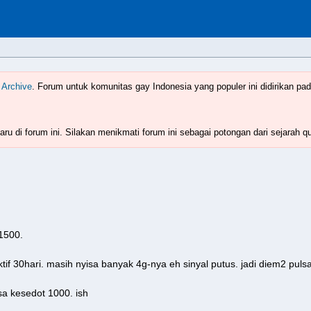
Indonesia
www.boyzforum.com
 Archive
. Forum untuk komunitas gay Indonesia yang populer ini didirikan pad
ru di forum ini. Silakan menikmati forum ini sebagai potongan dari sejarah q
 1500.
ktif 30hari. masih nyisa banyak 4g-nya eh sinyal putus. jadi diem2 puls
lsa kesedot 1000. ish