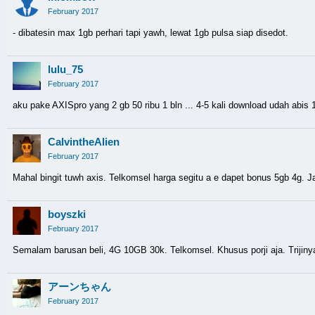
February 2017
- dibatesin max 1gb perhari tapi yawh, lewat 1gb pulsa siap disedot.
lulu_75
February 2017
aku pake AXISpro yang 2 gb 50 ribu 1 bln ... 4-5 kali download udah abis 1,
CalvintheAlien
February 2017
Mahal bingit tuwh axis. Telkomsel harga segitu a e dapet bonus 5gb 4g. J
boyszki
February 2017
Semalam barusan beli, 4G 10GB 30k. Telkomsel. Khusus porji aja. Trijiny
アーンちゃん
February 2017