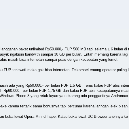
n langganan paket unlimited Rp50.000,- FUP 500 MB tapi selama ± 6 bulan di
asyik ngabisin bandwith sampai 30 GB per bulan. Entah memang karena lagi 
habis masih bisa internetan sampai puas dengan kecepatan yang lemot.
au FUP terlewati maka gak bisa internetan. Telkomsel emang operator paling l
 masih ada yang Rp50.000,- per bulan FUP 1,5 GB. Terus kalau FUP abis inte
rah Rp60.000,- per bulan FUP 1,75 GB dan kalau FUP abis kecepatannya masi
 Windows Phone 8 yang retak layarnya sekarang ada penggantinya Andromax
ba pake karena tertarik sama bonusnya tapi percuma karena jaringan jelek pisa
lau buka lewat Opera Mini di hape. Kalau buka lewat UC Browser anehnya ke 