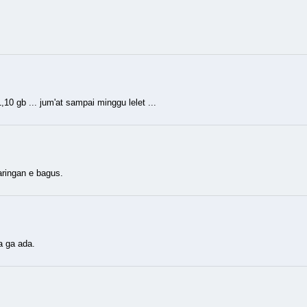
10 gb ... jum'at sampai minggu lelet ...
aringan e bagus.
a ga ada.