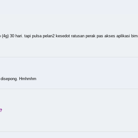
5gb (4g) 30 hari. tapi pulsa pelan2 kesedot ratusan perak pas akses aplikasi bim
sa disepong. Hmhmhm
a?