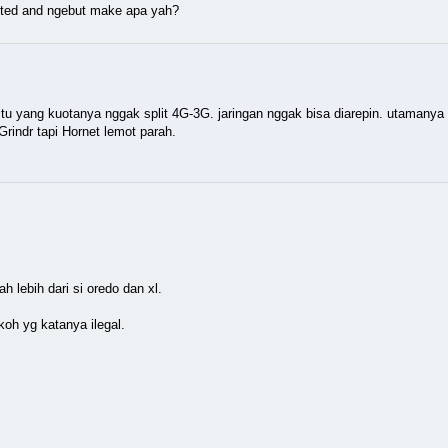
mited and ngebut make apa yah?
 yang kuotanya nggak split 4G-3G. jaringan nggak bisa diarepin. utamanya b
indr tapi Hornet lemot parah.
h lebih dari si oredo dan xl.
oh yg katanya ilegal.