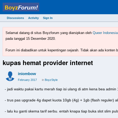
Discussions
Activity
Sign In
BoyzForum! - forum gay 
Selamat datang di situs Boyzforum yang diarsipkan oleh
Queer Indonesia
pada tanggal 15 Desember 2020.
Forum ini diabadikan untuk kepentingan sejarah. Tidak akan ada konten ba
kupas hemat provider internet
iniombow
February 2017
in
BoyzStyle
- jadi waktu pakai kartu merah tiap isi ulang di atm kena bea admin
- trus pas upgrade 4g dapet kuota 10gb (4g) + 1gb (flash reguler) a
- lalu ku ganti skema tarif serbu. entah knapa tiap buka slot slim pu