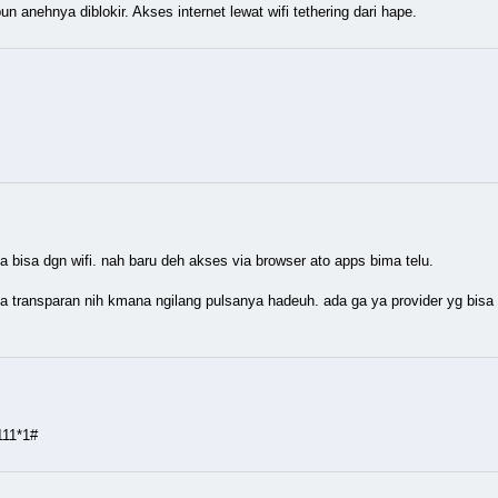
anehnya diblokir. Akses internet lewat wifi tethering dari hape.
 ga bisa dgn wifi. nah baru deh akses via browser ato apps bima telu.
i ga transparan nih kmana ngilang pulsanya hadeuh. ada ga ya provider yg bisa
111*1#