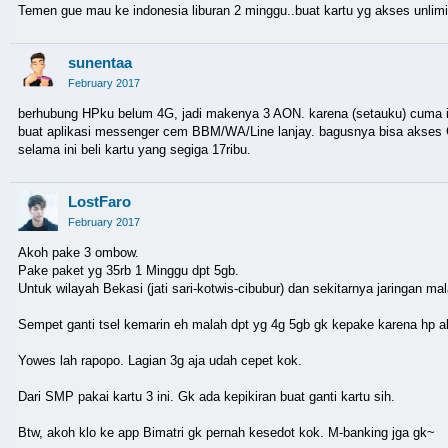
Temen gue mau ke indonesia liburan 2 minggu..buat kartu yg akses unli
sunentaa
February 2017
berhubung HPku belum 4G, jadi makenya 3 AON. karena (setauku) cuma itu
buat aplikasi messenger cem BBM/WA/Line lanjay. bagusnya bisa akses Gr
selama ini beli kartu yang segiga 17ribu.
LostFaro
February 2017
Akoh pake 3 ombow.
Pake paket yg 35rb 1 Minggu dpt 5gb.
Untuk wilayah Bekasi (jati sari-kotwis-cibubur) dan sekitarnya jaringan mala
Sempet ganti tsel kemarin eh malah dpt yg 4g 5gb gk kepake karena hp ak
Yowes lah rapopo. Lagian 3g aja udah cepet kok.
Dari SMP pakai kartu 3 ini. Gk ada kepikiran buat ganti kartu sih.
Btw, akoh klo ke app Bimatri gk pernah kesedot kok. M-banking jga gk~