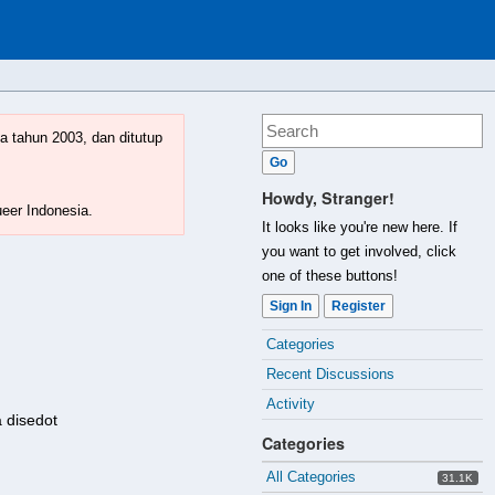
a tahun 2003, dan ditutup
Howdy, Stranger!
ueer Indonesia.
It looks like you're new here. If
you want to get involved, click
one of these buttons!
Sign In
Register
Quick
Categories
Links
Recent Discussions
Activity
a disedot
Categories
All Categories
31.1K