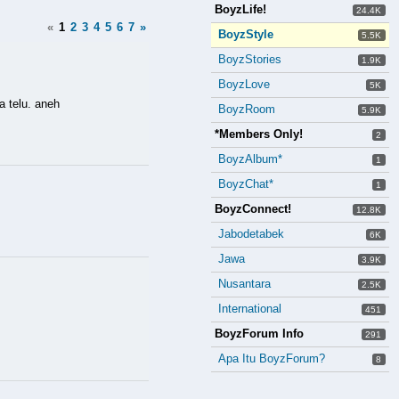
BoyzLife!
24.4K
«
1
2
3
4
5
6
7
»
BoyzStyle
5.5K
BoyzStories
1.9K
BoyzLove
5K
a telu. aneh
BoyzRoom
5.9K
*Members Only!
2
BoyzAlbum*
1
BoyzChat*
1
BoyzConnect!
12.8K
Jabodetabek
6K
Jawa
3.9K
Nusantara
2.5K
International
451
BoyzForum Info
291
Apa Itu BoyzForum?
8