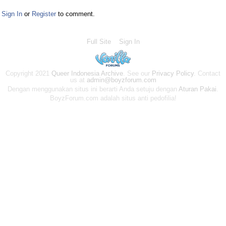
Sign In
or
Register
to comment.
Full Site
Sign In
Copyright 2021
Queer Indonesia Archive
. See our
Privacy Policy
. Contact
us at
admin@boyzforum.com
Dengan menggunakan situs ini berarti Anda setuju dengan
Aturan Pakai
.
BoyzForum.com adalah situs anti pedofilia!