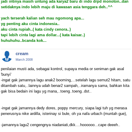
jadi intinya masih untung ada karya2 baru di indo drpd monoton..dan
setidaknya indo lebih maju di kawasan asia tenggara deh..^^
yach terserah kalian seh mau ngomong apa...
yg penting aku cinta indonesia..
aku cinta rupiah..( kata cindy cenora..)
tapi lebih cinta lagi ama dollar...( kata kaisar..)
huhuhuhu..bcanda kok...
cream
March 2008
penilaian musti ada, sebagai kontrol, supaya media or seniman gak asal
'bunyi'
-ingat gak jamannya lagu anak2 booming,...setelah lagu semut2 hitam, satu
ditambah satu,..lainnya udah benar2 sampah,..iramanya sama, bahkan kita
gak bisa bedain ini lagu yg mana,..toeng..toeng..dst..
-ingat gak jamannya dedy dores, poppy mercury, siapa lagi tuh yg merasa
penerusnya nike ardilla, isterinay si bule, oh ya nafa urbach (muntah gue),
-jamannya lagu2 cengengnya niadaniati,dkk....hoooooo...cape deeeh..