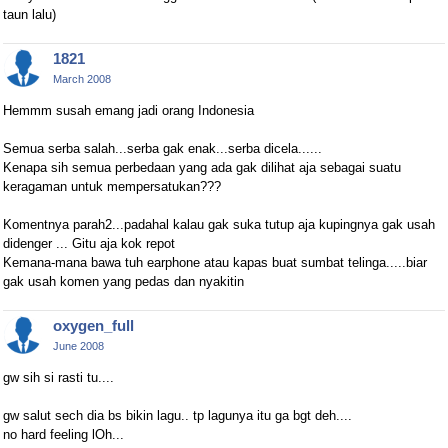
taun lalu)
1821
March 2008
Hemmm susah emang jadi orang Indonesia
Semua serba salah...serba gak enak...serba dicela......
Kenapa sih semua perbedaan yang ada gak dilihat aja sebagai suatu
keragaman untuk mempersatukan???
Komentnya parah2...padahal kalau gak suka tutup aja kupingnya gak usah
didenger ... Gitu aja kok repot
Kemana-mana bawa tuh earphone atau kapas buat sumbat telinga.....biar
gak usah komen yang pedas dan nyakitin
oxygen_full
June 2008
gw sih si rasti tu....
gw salut sech dia bs bikin lagu.. tp lagunya itu ga bgt deh....
no hard feeling lOh...