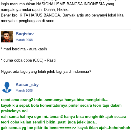
ingin menumbuhkan NASIONALISME BANGSA INDONESIA yang
nampaknya mulai rapuh. Duhhh, Hixhix.
Bener bro. KITA HARUS BANGGA. Banyak artis ato penyanyi lokal kita
menyabet penghargaan di sono.
Bagistav
March 2008
* mari bercinta - aura kasih
* cuma coba coba (CCC) - Rasti
Nggak ada lagu yang lebih jelek lagi ya di indonesia?
Kaisar_sby
March 2008
repot ama orang2 indo..semuanya hanya bisa mengkritik...
kayak klu sepak bola komentatornya pinter secara teori tapi dalam
prakteknya nol..
nah sama hal nya dgn ini..teman2 hanya bisa mengkritik ajah secara
teori coba kalian sendiri bikin..pasti juga jelek juga..
gak semua yg loe pikir itu bener=====>> kayak iklan ajah..hohohohoh