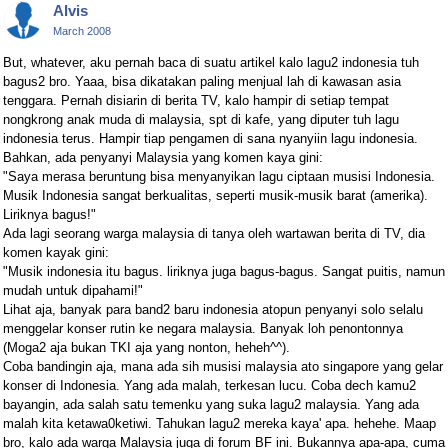
Alvis
March 2008
But, whatever, aku pernah baca di suatu artikel kalo lagu2 indonesia tuh
bagus2 bro. Yaaa, bisa dikatakan paling menjual lah di kawasan asia
tenggara. Pernah disiarin di berita TV, kalo hampir di setiap tempat
nongkrong anak muda di malaysia, spt di kafe, yang diputer tuh lagu
indonesia terus. Hampir tiap pengamen di sana nyanyiin lagu indonesia.
Bahkan, ada penyanyi Malaysia yang komen kaya gini:
"Saya merasa beruntung bisa menyanyikan lagu ciptaan musisi Indonesia.
Musik Indonesia sangat berkualitas, seperti musik-musik barat (amerika).
Liriknya bagus!"
Ada lagi seorang warga malaysia di tanya oleh wartawan berita di TV, dia
komen kayak gini:
"Musik indonesia itu bagus. liriknya juga bagus-bagus. Sangat puitis, namun
mudah untuk dipahami!"
Lihat aja, banyak para band2 baru indonesia atopun penyanyi solo selalu
menggelar konser rutin ke negara malaysia. Banyak loh penontonnya
(Moga2 aja bukan TKI aja yang nonton, heheh^^).
Coba bandingin aja, mana ada sih musisi malaysia ato singapore yang gelar
konser di Indonesia. Yang ada malah, terkesan lucu. Coba dech kamu2
bayangin, ada salah satu temenku yang suka lagu2 malaysia. Yang ada
malah kita ketawa0ketiwi. Tahukan lagu2 mereka kaya' apa. hehehe. Maap
bro, kalo ada warga Malaysia juga di forum BF ini. Bukannya apa-apa, cuma