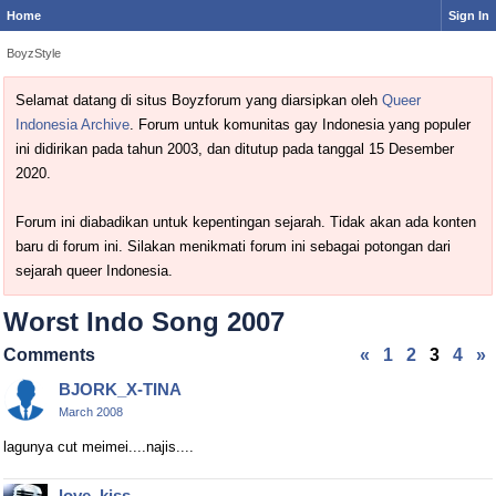
Home
Sign In
BoyzStyle
Selamat datang di situs Boyzforum yang diarsipkan oleh
Queer
Indonesia Archive
. Forum untuk komunitas gay Indonesia yang populer
ini didirikan pada tahun 2003, dan ditutup pada tanggal 15 Desember
2020.
Forum ini diabadikan untuk kepentingan sejarah. Tidak akan ada konten
baru di forum ini. Silakan menikmati forum ini sebagai potongan dari
sejarah queer Indonesia.
Worst Indo Song 2007
Comments
«
1
2
3
4
»
BJORK_X-TINA
March 2008
lagunya cut meimei....najis....
love_kiss