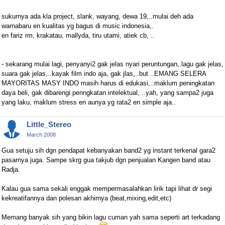
sukurnya ada kla project, slank, wayang, dewa 19,..mulai deh ada
warnabaru en kualitas yg bagus di music indonesia,.
en fariz rm, krakatau, mallyda, tiru utami, atiek cb, ..
- sekarang mulai lagi, penyanyi2 gak jelas nyari peruntungan,.lagu gak jelas,
suara gak jelas,..kayak film indo aja, gak jlas,..but ..EMANG SELERA
MAYORITAS MASY INDO masih harus di edukasi,..maklum peningkatan
daya beli, gak dibarengi penngkatan intelektual, ..yah, yang sampa2 juga
yang laku, maklum stress en aunya yg rata2 en simple aja..
Little_Stereo
March 2008
Gua setuju sih dgn pendapat kebanyakan band2 yg instant terkenal gara2
pasarnya juga. Sampe skrg gua takjub dgn penjualan Kangen band atau
Radja.
Kalau gua sama sekali enggak mempermasalahkan lirik tapi lihat dr segi
kekreatifannya dan polesan akhirnya (beat,mixing,edit,etc)
Memang banyak sih yang bikin lagu cuman yah sama seperti art terkadang