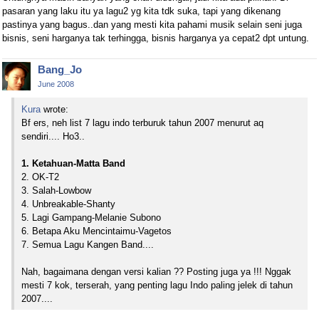
pasaran yang laku itu ya lagu2 yg kita tdk suka, tapi yang dikenang
pastinya yang bagus..dan yang mesti kita pahami musik selain seni juga
bisnis, seni harganya tak terhingga, bisnis harganya ya cepat2 dpt untung.
Bang_Jo
June 2008
Kura
wrote:
Bf ers, neh list 7 lagu indo terburuk tahun 2007 menurut aq
sendiri.... Ho3..
1. Ketahuan-Matta Band
2. OK-T2
3. Salah-Lowbow
4. Unbreakable-Shanty
5. Lagi Gampang-Melanie Subono
6. Betapa Aku Mencintaimu-Vagetos
7. Semua Lagu Kangen Band....
Nah, bagaimana dengan versi kalian ?? Posting juga ya !!! Nggak
mesti 7 kok, terserah, yang penting lagu Indo paling jelek di tahun
2007....