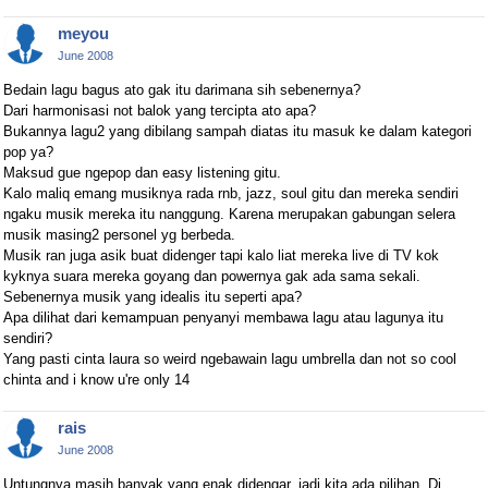
meyou
June 2008
Bedain lagu bagus ato gak itu darimana sih sebenernya?
Dari harmonisasi not balok yang tercipta ato apa?
Bukannya lagu2 yang dibilang sampah diatas itu masuk ke dalam kategori
pop ya?
Maksud gue ngepop dan easy listening gitu.
Kalo maliq emang musiknya rada rnb, jazz, soul gitu dan mereka sendiri
ngaku musik mereka itu nanggung. Karena merupakan gabungan selera
musik masing2 personel yg berbeda.
Musik ran juga asik buat didenger tapi kalo liat mereka live di TV kok
kyknya suara mereka goyang dan powernya gak ada sama sekali.
Sebenernya musik yang idealis itu seperti apa?
Apa dilihat dari kemampuan penyanyi membawa lagu atau lagunya itu
sendiri?
Yang pasti cinta laura so weird ngebawain lagu umbrella dan not so cool
chinta and i know u're only 14
rais
June 2008
Untungnya masih banyak yang enak didengar, jadi kita ada pilihan. Di