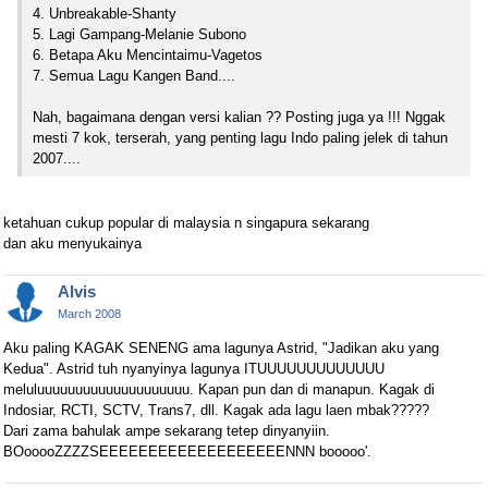
4. Unbreakable-Shanty
5. Lagi Gampang-Melanie Subono
6. Betapa Aku Mencintaimu-Vagetos
7. Semua Lagu Kangen Band....
Nah, bagaimana dengan versi kalian ?? Posting juga ya !!! Nggak
mesti 7 kok, terserah, yang penting lagu Indo paling jelek di tahun
2007....
ketahuan cukup popular di malaysia n singapura sekarang
dan aku menyukainya
Alvis
March 2008
Aku paling KAGAK SENENG ama lagunya Astrid, "Jadikan aku yang
Kedua". Astrid tuh nyanyinya lagunya ITUUUUUUUUUUUUU
meluluuuuuuuuuuuuuuuuuuuu. Kapan pun dan di manapun. Kagak di
Indosiar, RCTI, SCTV, Trans7, dll. Kagak ada lagu laen mbak?????
Dari zama bahulak ampe sekarang tetep dinyanyiin.
BOooooZZZZSEEEEEEEEEEEEEEEEEEENNN booooo'.