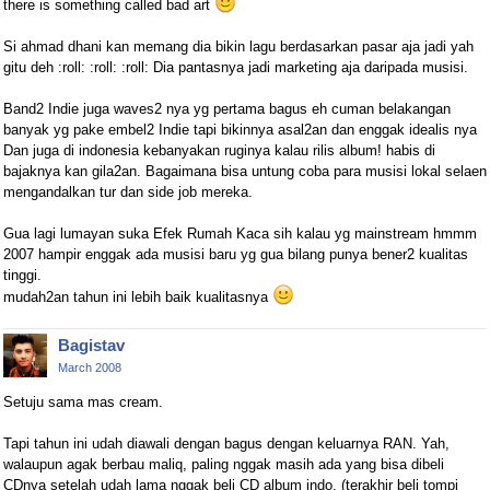
there is something called bad art
Si ahmad dhani kan memang dia bikin lagu berdasarkan pasar aja jadi yah
gitu deh :roll: :roll: :roll: Dia pantasnya jadi marketing aja daripada musisi.
Band2 Indie juga waves2 nya yg pertama bagus eh cuman belakangan
banyak yg pake embel2 Indie tapi bikinnya asal2an dan enggak idealis nya
Dan juga di indonesia kebanyakan ruginya kalau rilis album! habis di
bajaknya kan gila2an. Bagaimana bisa untung coba para musisi lokal selaen
mengandalkan tur dan side job mereka.
Gua lagi lumayan suka Efek Rumah Kaca sih kalau yg mainstream hmmm
2007 hampir enggak ada musisi baru yg gua bilang punya bener2 kualitas
tinggi.
mudah2an tahun ini lebih baik kualitasnya
Bagistav
March 2008
Setuju sama mas cream.
Tapi tahun ini udah diawali dengan bagus dengan keluarnya RAN. Yah,
walaupun agak berbau maliq, paling nggak masih ada yang bisa dibeli
CDnya setelah udah lama nggak beli CD album indo. (terakhir beli tompi