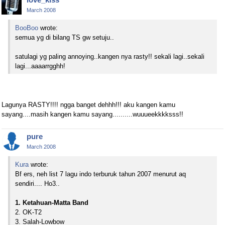
March 2008
BooBoo
wrote:
semua yg di bilang TS gw setuju..
satulagi yg paling annoying..kangen nya rasty!! sekali lagi..sekali
lagi...aaaarrgghh!
Lagunya RASTY!!!! ngga banget dehhh!!! aku kangen kamu
sayang....masih kangen kamu sayang..........wuuueekkkksss!!
pure
March 2008
Kura
wrote:
Bf ers, neh list 7 lagu indo terburuk tahun 2007 menurut aq
sendiri.... Ho3..
1. Ketahuan-Matta Band
2. OK-T2
3. Salah-Lowbow